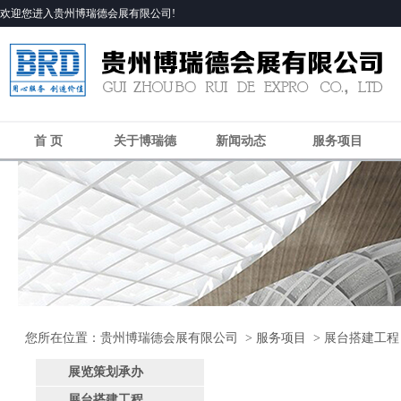
欢迎您进入贵州博瑞德会展有限公司!
首 页
关于博瑞德
新闻动态
服务项目
您所在位置：
贵州博瑞德会展有限公司
>
服务项目
>
展台搭建工程
展览策划承办
展台搭建工程