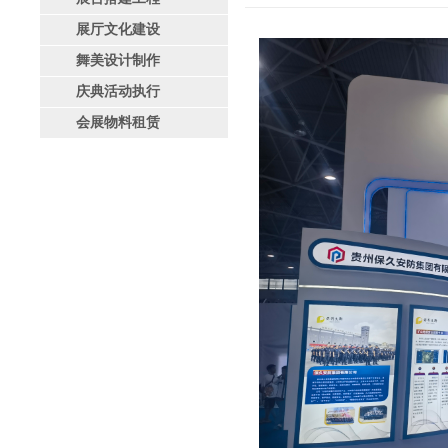
展厅文化建设
舞美设计制作
庆典活动执行
会展物料租赁